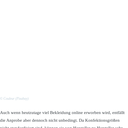
© Couleur (Pixabay)
Auch wenn heutzutage viel Bekleidung online erworben wird, entfällt
die Anprobe aber dennoch nicht unbedingt. Da Konfektionsgrößen
nicht standardisiert sind, können sie von Hersteller zu Hersteller sehr