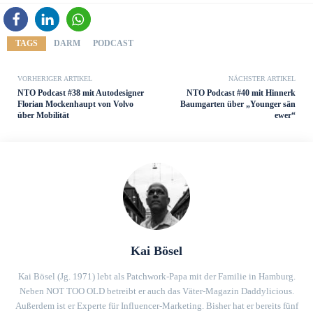
TAGS
DARM
PODCAST
VORHERIGER ARTIKEL
NÄCHSTER ARTIKEL
NTO Podcast #38 mit Autodesigner
NTO Podcast #40 mit Hinnerk
Florian Mockenhaupt von Volvo
Baumgarten über „Younger sän
über Mobilität
ewer“
Kai Bösel
Kai Bösel (Jg. 1971) lebt als Patchwork-Papa mit der Familie in Hamburg.
Neben NOT TOO OLD betreibt er auch das Väter-Magazin Daddylicious.
Außerdem ist er Experte für Influencer-Marketing. Bisher hat er bereits fünf