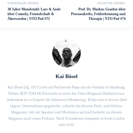
VORHERIGER ARTIKEL
NÄCHSTER ARTIKEL
30 Jahre Mundstuhl: Lars & Ande
Prof. Dr. Markus Graefen über
über Comedy, Freundschaft &
Prostatakrebs, Früherkennung und
Älterwerden | NTO Pod #72
Therapie | NTO Pod #74
Kai Bösel
Kai Bösel (Jg. 1971) lebt als Patchwork-Papa mit der Familie in Hamburg.
Neben NOT TOO OLD betreibt er auch das Väter-Magazin Daddylicious.
Außerdem ist er Experte für Influencer-Marketing. Bisher hat er bereits fünf
eigene Unternehmen gegründet, schreibt für diverse Print- und Online-
Magazine, tritt als Speaker und Moderator auf und betreibt zu diesem
Magazin auch einen Podcast. Nach Feierabend entspannt er beim Laufen
oder Golf.