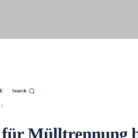
SE
Search
s für Mülltrennung 