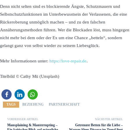
Denn nicht selten sind es blockierende Ängste, Schutzmauern und
Selbstschutzfunktionen im Unterbewusstsein der Verlassenen, die eine
Rückeroberung unmöglich machen – und zu den falschen
Annäherungsmethoden führen. Wer die Blockaden löst, muss hingegen
nicht mehr bei dem oder der Ex um eine Chance „betteln“, sondern
gelangt ganz von selbst wieder zu seinem Liebesglück.
Mehr Informationen unter:
https://love-repair.de
.
Titelbild © Cathy Mü (Unsplash)
TAGS
BEZIEHUNG
PARTNERSCHAFT
VORHERIGER ARTIKEL
NÄCHSTER ARTIKEL
Mansplaining & Manterrupting –
Getrennte Betten für die Liebe –
Ein kritischer Blick auf männliche
Warum Sleep Divorce im Trend liegt