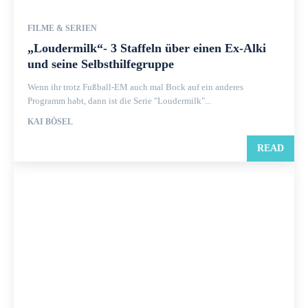
FILME & SERIEN
„Loudermilk“- 3 Staffeln über einen Ex-Alki
und seine Selbsthilfegruppe
Wenn ihr trotz Fußball-EM auch mal Bock auf ein anderes
Programm habt, dann ist die Serie "Loudermilk"...
KAI BÖSEL
READ