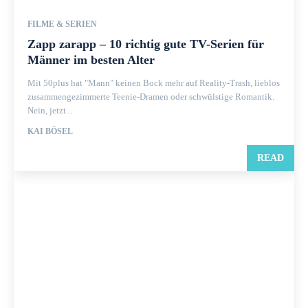
FILME & SERIEN
Zapp zarapp – 10 richtig gute TV-Serien für
Männer im besten Alter
Mit 50plus hat "Mann" keinen Bock mehr auf Reality-Trash, lieblos
zusammengezimmerte Teenie-Dramen oder schwülstige Romantik.
Nein, jetzt...
KAI BÖSEL
READ