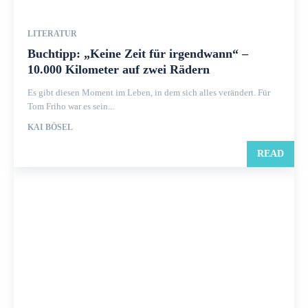
LITERATUR
Buchtipp: „Keine Zeit für irgendwann“ –
10.000 Kilometer auf zwei Rädern
Es gibt diesen Moment im Leben, in dem sich alles verändert. Für
Tom Friho war es sein...
KAI BÖSEL
READ