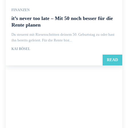
FINANZEN
it’s never too late – Mit 50 noch besser für die
Rente planen
Du steuerst mit Riesenschritten deinem 50. Geburtstag zu oder hast
ihn bereits gefeiert. Für die Rente bist...
KAI BÖSEL
READ