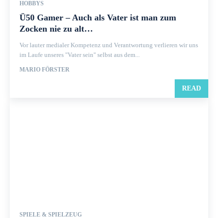
HOBBYS
Ü50 Gamer – Auch als Vater ist man zum
Zocken nie zu alt…
Vor lauter medialer Kompetenz und Verantwortung verlieren wir uns
im Laufe unseres "Vater sein" selbst aus dem...
MARIO FÖRSTER
READ
SPIELE & SPIELZEUG