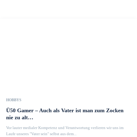
HOBBYS
Ü50 Gamer – Auch als Vater ist man zum Zocken
nie zu alt…
Vor lauter medialer Kompetenz und Verantwortung verlieren wir uns im
Laufe unseres "Vater sein" selbst aus dem...