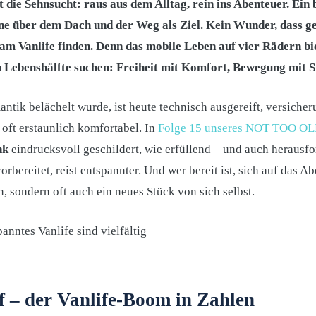
t die Sehnsucht: raus aus dem Alltag, rein ins Abenteuer. Ein 
rne über dem Dach und der Weg als Ziel. Kein Wunder, dass 
m Vanlife finden. Denn das mobile Leben auf vier Rädern bi
en Lebenshälfte suchen: Freiheit mit Komfort, Bewegung mit S
ntik belächelt wurde, ist heute technisch ausgereift, versiche
 oft erstaunlich komfortabel. In
Folge 15 unseres NOT TOO OL
nk
eindrucksvoll geschildert, wie erfüllend – und auch herausf
rbereitet, reist entspannter. Und wer bereit ist, sich auf das A
, sondern oft auch ein neues Stück von sich selbst.
f – der Vanlife-Boom in Zahlen