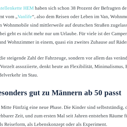
stellenkette HEM
haben sich schon 38 Prozent der Befragten 
umt vom „
Vanlife
“, also dem Reisen oder Leben im Van, Wohnm
on Wohnmobile sind mittlerweile auf deutschen Straßen zugelass
bei geht es nicht mehr nur um Urlaube. Für viele ist der Campe
und Wohnzimmer in einem, quasi ein zweites Zuhause auf Räde
 die steigende Zahl der Fahrzeuge, sondern vor allem das verän
orzelt assoziierte, denkt heute an Flexibilität, Minimalismus,
delverkehr im Stau.
sonders gut zu Männern ab 50 passt
Mitte Fünfzig eine neue Phase. Die Kinder sind selbstständig, 
sehbarer Zeit, und zum ersten Mal seit Jahren entstehen Räume 
als Reiseform, als Lebenskonzept oder als Experiment.