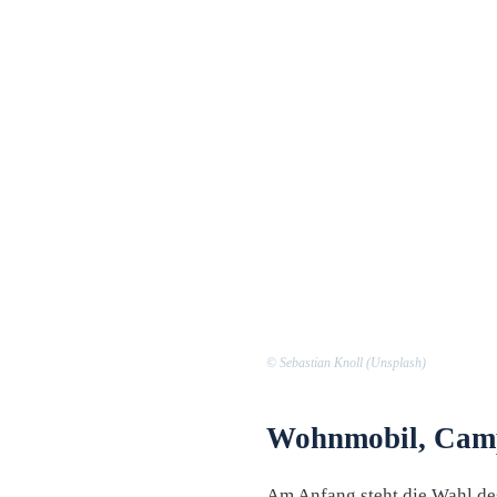
© Sebastian Knoll (Unsplash)
Wohnmobil, Camp
Am Anfang steht die Wahl des