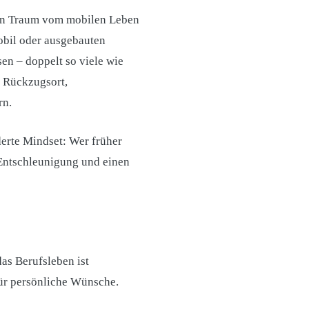
den Traum vom mobilen Leben
obil oder ausgebauten
en – doppelt so viele wie
r Rückzugsort,
rn.
derte Mindset: Wer früher
 Entschleunigung und einen
das Berufsleben ist
für persönliche Wünsche.