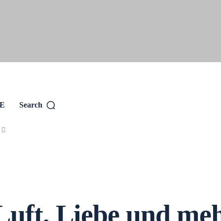
SE
Search
 Luft, Liebe und m