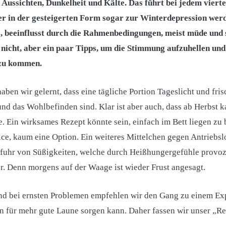
 Aussichten, Dunkelheit und Kälte. Das führt bei jedem vier
er in der gesteigerten Form sogar zur Winterdepression wer
s, beeinflusst durch die Rahmenbedingungen, meist müde und s
nicht, aber ein paar Tipps, um die Stimmung aufzuhellen un
 zu kommen.
en wir gelernt, dass eine tägliche Portion Tageslicht und fris
und das Wohlbefinden sind. Klar ist aber auch, dass ab Herbs
e. Ein wirksames Rezept könnte sein, einfach im Bett liegen zu b
e, kaum eine Option. Ein weiteres Mittelchen gegen Antriebslos
uhr von Süßigkeiten, welche durch Heißhungergefühle provozie
r. Denn morgens auf der Waage ist wieder Frust angesagt.
nd bei ernsten Problemen empfehlen wir den Gang zu einem Exp
n für mehr gute Laune sorgen kann. Daher fassen wir unser „R