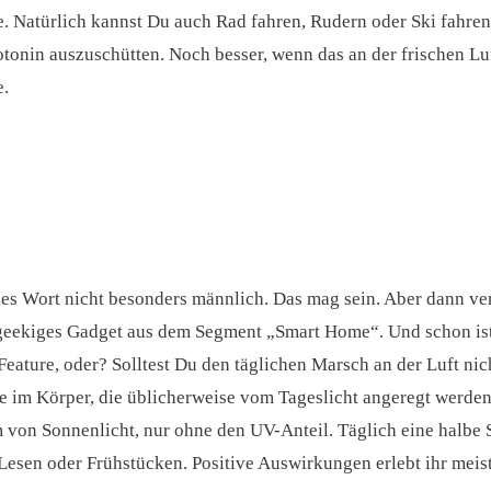
Natürlich kannst Du auch Rad fahren, Rudern oder Ski fahren. 
nin auszuschütten. Noch besser, wenn das an der frischen Luft 
e.
eses Wort nicht besonders männlich. Das mag sein. Aber dann ve
 geekiges Gadget aus dem Segment „Smart Home“. Und schon ist 
ature, oder? Solltest Du den täglichen Marsch an der Luft nich
e im Körper, die üblicherweise vom Tageslicht angeregt werden
on Sonnenlicht, nur ohne den UV-Anteil. Täglich eine halbe S
Lesen oder Frühstücken. Positive Auswirkungen erlebt ihr meis