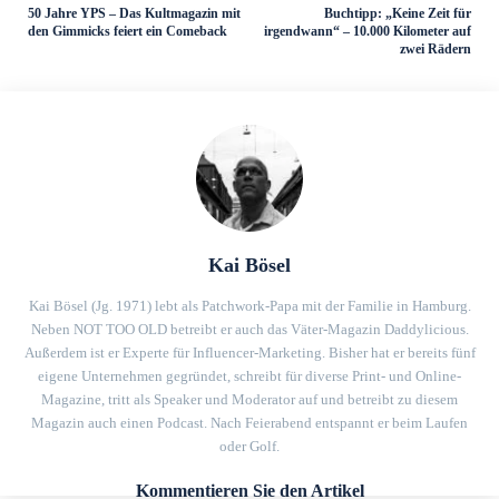
50 Jahre YPS – Das Kultmagazin mit
Buchtipp: „Keine Zeit für
den Gimmicks feiert ein Comeback
irgendwann“ – 10.000 Kilometer auf
zwei Rädern
Kai Bösel
Kai Bösel (Jg. 1971) lebt als Patchwork-Papa mit der Familie in Hamburg.
Neben NOT TOO OLD betreibt er auch das Väter-Magazin Daddylicious.
Außerdem ist er Experte für Influencer-Marketing. Bisher hat er bereits fünf
eigene Unternehmen gegründet, schreibt für diverse Print- und Online-
Magazine, tritt als Speaker und Moderator auf und betreibt zu diesem
Magazin auch einen Podcast. Nach Feierabend entspannt er beim Laufen
oder Golf.
Kommentieren Sie den Artikel