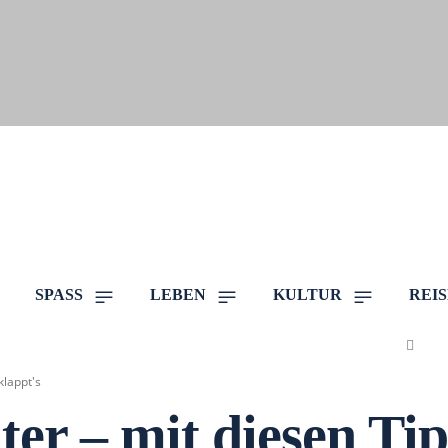
SPASS
LEBEN
KULTUR
REI
klappt's
er – mit diesen Tip