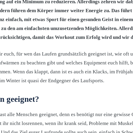
ng auf ein Minimum zu reduzieren. Allerdings zehren wir da
dern führen dem Körper immer weiter Energie zu. Das führt 
anz einfach, mit etwas Sport für einen gesunden Geist in ein
 zu den am einfachsten umzusetzenden Möglichkeiten. Allerd
erücksichtigen, damit das Workout zum Erfolg wird und wir d
r euch, für wen das Laufen grundsätzlich geeignet ist, wie oft u
ufwärmen zu beachten gibt und welches Equipment euch hilft, be
mmen. Wenn das klappt, dann ist es auch ein Klacks, im Frühja
m Winter ist quasi der Endgegner des Laufsports.
n geeignet?
fast alle Menschen geeignet, denn es benötigt nur eine gewisse
et ihr nicht losrennen, wenn ihr krank seid, Probleme mit Musk
 Und das Ziel eurer Laufrunde sollte auch sein, einfach in S