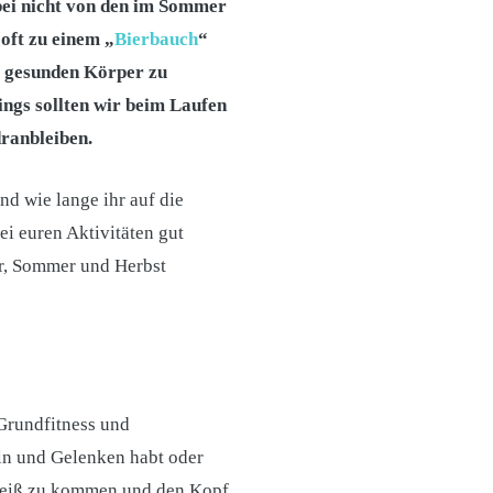
bei nicht von den im Sommer
oft zu einem „
Bierbauch
“
em gesunden Körper zu
ings sollten wir beim Laufen
ranbleiben.
nd wie lange ihr auf die
i euren Aktivitäten gut
hr, Sommer und Herbst
 Grundfitness und
eln und Gelenken habt oder
chweiß zu kommen und den Kopf