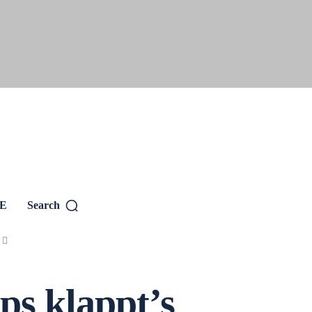
SE
Search
ps klappt’s