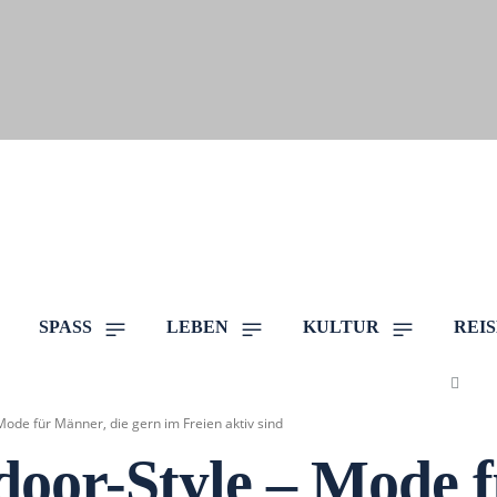
SPASS
LEBEN
KULTUR
REI
ode für Männer, die gern im Freien aktiv sind
oor-Style – Mode fü