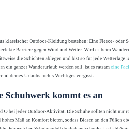
aus klassischer Outdoor-Kleidung bestehen: Eine Fleece- oder S
perfekte Barriere gegen Wind und Wetter. Wird es beim Wandern
ttweise die Schichten ablegen und bist so für jede Wetterlage i
ern ein ganzer Wanderurlaub werden soll, ist es ratsam
eine Pack
rend deines Urlaubs nichts Wichtiges vergisst.
ige Schuhwerk kommt es an
 O bei jeder Outdoor-Aktivität. Die Schuhe sollten nicht nur ro
d hohes Maß an Komfort bieten, sodass Blasen an den Füßen e
e. Für welches Schuhmodell du dich entscheidest, ist abhäng