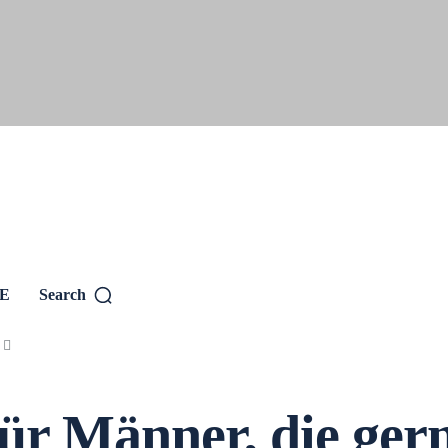
SE
Search
r Männer, die gern