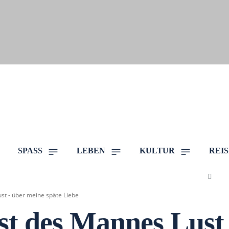
SPASS
LEBEN
KULTUR
REI
st - über meine späte Liebe
t des Mannes Lust 