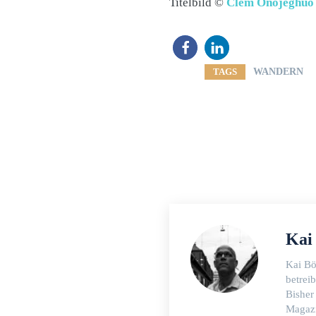
Titelbild ©
Clem Onojeghuo
TAGS
WANDERN
Kai
Kai Bö
betrei
Bisher
Magazi