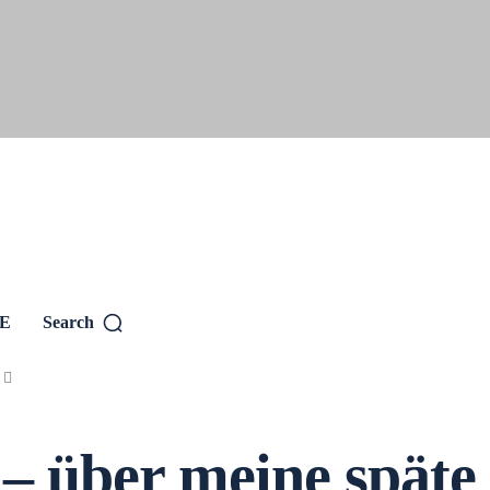
SE
Search
– über meine späte