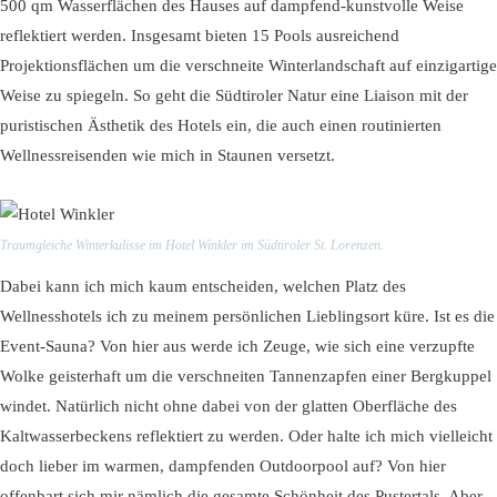
500 qm Wasserflächen des Hauses auf dampfend-kunstvolle Weise
reflektiert werden. Insgesamt bieten 15 Pools ausreichend
Projektionsflächen um die verschneite Winterlandschaft auf einzigartige
Weise zu spiegeln. So geht die Südtiroler Natur eine Liaison mit der
puristischen Ästhetik des Hotels ein, die auch einen routinierten
Wellnessreisenden wie mich in Staunen versetzt.
Traumgleiche Winterkulisse im Hotel Winkler im Südtiroler St. Lorenzen.
Dabei kann ich mich kaum entscheiden, welchen Platz des
Wellnesshotels ich zu meinem persönlichen Lieblingsort küre. Ist es die
Event-Sauna? Von hier aus werde ich Zeuge, wie sich eine verzupfte
Wolke geisterhaft um die verschneiten Tannenzapfen einer Bergkuppel
windet. Natürlich nicht ohne dabei von der glatten Oberfläche des
Kaltwasserbeckens reflektiert zu werden. Oder halte ich mich vielleicht
doch lieber im warmen, dampfenden Outdoorpool auf? Von hier
offenbart sich mir nämlich die gesamte Schönheit des Pustertals. Aber