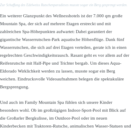
Zur Schaffung des Edelweiss Rutschenparadieses musste sogar ein Berg gesprengt werden.
Ein weiterer Glanzpunkt des Wellnesshotels ist der 7.000 qm große
Mountain Spa, der sich auf mehrere Etagen erstreckt und mit
zahlreichen Spa-Höhepunkten aufwartet: Dabei garantiert der
gigantische Wasserrutschen-Park aquatische Höhenflüge. Dank fünf
Wasserrutschen, die sich auf drei Etagen verteilen, gerate ich in einen
regelrechten Geschwindigkeitsrausch. Rasant geht es vor allem auf der
Reifenrutsche mit Half-Pipe und Trichter bergab. Um dieses Aqua-
Eldorado Wirklichkeit werden zu lassen, musste sogar ein Berg
weichen. Eindrucksvolle Videoaufnahmen belegen die spektakuläre
Bergsprengung.
Und auch im Family Mountain Spa fühlen sich unsere Kinder
besonders wohl. Ob im großzügigen Indoor-Sport-Pool mit Blick auf
die Großarler Bergkulisse, im Outdoor-Pool oder im neuen
Kinderbecken mit Traktoren-Rutsche, animalischen Wasser-Statuen und