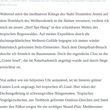
Auf der „Grünen Insel“ schaukelt sich der Dschungelkönig in bequemen Hängematten ins
Relax-Nirvana.
Während mich die meditativen Klänge des Stahl-Trommlers Armin auf
dem Hoteldach des Wellnesshotels in die Südsee versetzen, verliere ich
mich im neuen „Dorf Spa Hang“ in den scheinbaren Weiten des
tropischen Regenwaldes. Auf meiner Expedition durch die
dschungelähnlichen Wellness-Gefilde begegne ich immer wieder
futuristisch geformten Holz-Elementen. Nach dem Dampfbad-Besuch
dusche ich förmlich im Baumstamm. Doch der eigentliche Clou ist die
„Grüne Insel“, die im Naturbadeteich angelegt wurde und durch Stege
erreichbar ist.
Von außen wie ein hölzernes Ufo anmutend, ist im Inneren grüner
Lianen-Look angesagt, bei tropischen 45 Grad. Hier relaxt der
Dschungelkönig in schwungvollen Hängematten. Tropisches
Vogelgezwitscher, aus Treibholz geformte Outdoor-Duschen und Sand
unter den Füßen sorgen für ein wohliges Strand-Flair. Mediterranes