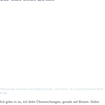
Phänomenale Aussichten vom Rooftop Pool des „Dach Spas“ im Genussdorf Gmachl Hotel
& Spa.
Ich gebe es zu, ich liebe Überraschungen, gerade auf Reisen. Dabei