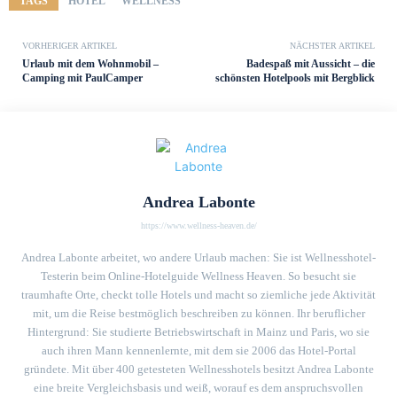
TAGS
HOTEL
WELLNESS
VORHERIGER ARTIKEL
NÄCHSTER ARTIKEL
Urlaub mit dem Wohnmobil –
Badespaß mit Aussicht – die
Camping mit PaulCamper
schönsten Hotelpools mit Bergblick
Andrea Labonte
https://www.wellness-heaven.de/
Andrea Labonte arbeitet, wo andere Urlaub machen: Sie ist Wellnesshotel-
Testerin beim Online-Hotelguide Wellness Heaven. So besucht sie
traumhafte Orte, checkt tolle Hotels und macht so ziemliche jede Aktivität
mit, um die Reise bestmöglich beschreiben zu können. Ihr beruflicher
Hintergrund: Sie studierte Betriebswirtschaft in Mainz und Paris, wo sie
auch ihren Mann kennenlernte, mit dem sie 2006 das Hotel-Portal
gründete. Mit über 400 getesteten Wellnesshotels besitzt Andrea Labonte
eine breite Vergleichsbasis und weiß, worauf es dem anspruchsvollen