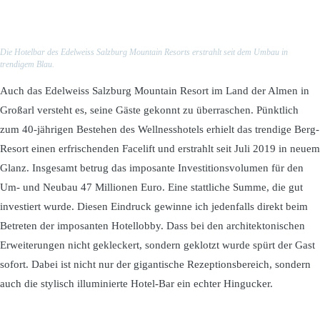
Die Hotelbar des Edelweiss Salzburg Mountain Resorts erstrahlt seit dem Umbau in
trendigem Blau.
Auch das Edelweiss Salzburg Mountain Resort im Land der Almen in
Großarl versteht es, seine Gäste gekonnt zu überraschen. Pünktlich
zum 40-jährigen Bestehen des Wellnesshotels erhielt das trendige Berg-
Resort einen erfrischenden Facelift und erstrahlt seit Juli 2019 in neuem
Glanz. Insgesamt betrug das imposante Investitionsvolumen für den
Um- und Neubau 47 Millionen Euro. Eine stattliche Summe, die gut
investiert wurde. Diesen Eindruck gewinne ich jedenfalls direkt beim
Betreten der imposanten Hotellobby. Dass bei den architektonischen
Erweiterungen nicht gekleckert, sondern geklotzt wurde spürt der Gast
sofort. Dabei ist nicht nur der gigantische Rezeptionsbereich, sondern
auch die stylisch illuminierte Hotel-Bar ein echter Hingucker.