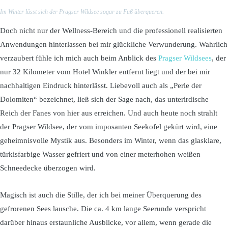
Im Winter lässt sich der Pragser Wildsee sogar zu Fuß überqueren.
Doch nicht nur der Wellness-Bereich und die professionell realisierten
Anwendungen hinterlassen bei mir glückliche Verwunderung. Wahrlich
verzaubert fühle ich mich auch beim Anblick des
Pragser Wildsees
, der
nur 32 Kilometer vom Hotel Winkler entfernt liegt und der bei mir
nachhaltigen Eindruck hinterlässt. Liebevoll auch als „Perle der
Dolomiten“ bezeichnet, ließ sich der Sage nach, das unterirdische
Reich der Fanes von hier aus erreichen. Und auch heute noch strahlt
der Pragser Wildsee, der vom imposanten Seekofel gekürt wird, eine
geheimnisvolle Mystik aus. Besonders im Winter, wenn das glasklare,
türkisfarbige Wasser gefriert und von einer meterhohen weißen
Schneedecke überzogen wird.
Magisch ist auch die Stille, der ich bei meiner Überquerung des
gefrorenen Sees lausche. Die ca. 4 km lange Seerunde verspricht
darüber hinaus erstaunliche Ausblicke, vor allem, wenn gerade die